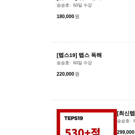
송승호
60일 수강
180,000
원
[텝스19] 텝스 독해
송승호
60일 수강
220,000
원
[최신텝
송승호
299,000