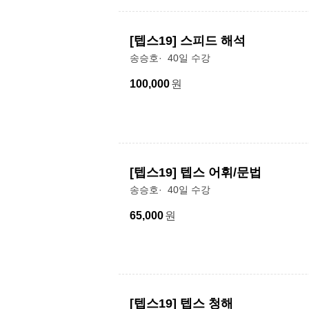
[텝스19] 스피드 해석
송승호
40일 수강
100,000
원
[텝스19] 텝스 어휘/문법
송승호
40일 수강
65,000
원
[텝스19] 텝스 청해