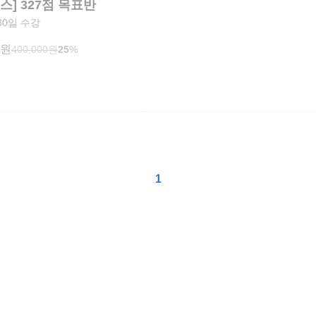
스] 327점 목표반
80일 수강
원
400,000
원
25
%
1