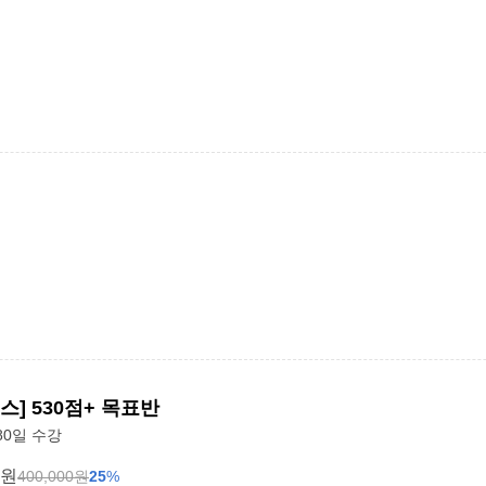
스] 530점+ 목표반
80일 수강
원
400,000
원
25
%