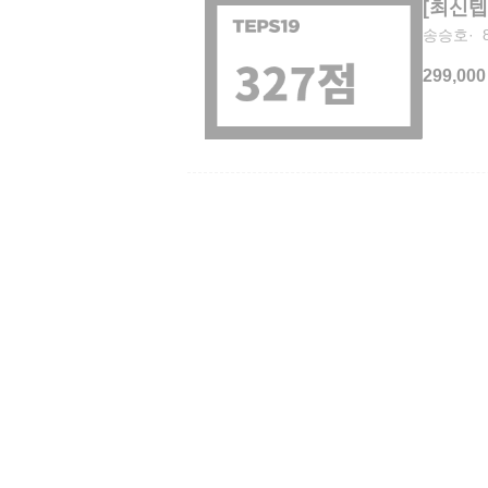
[최신텝
송승호
299,000