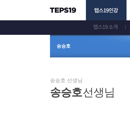
선
송승호
생
님
상
송승호 선생님
송승호
선생님
세
보
기