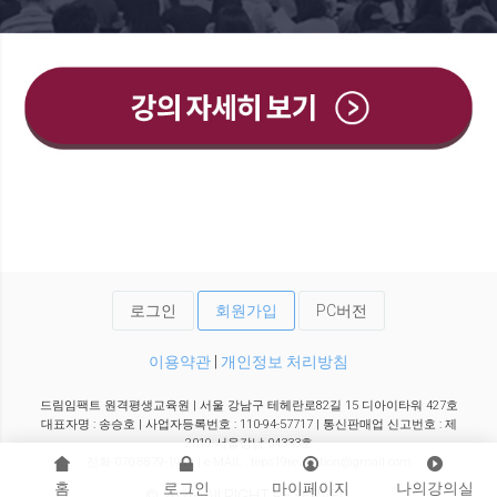
로그인
회원가입
PC버전
이용약관
|
개인정보 처리방침
드림임팩트 원격평생교육원 | 서울 강남구 테헤란로82길 15 디아이타워 427호
대표자명 : 송승호 | 사업자등록번호 : 110-94-57717 | 통신판매업 신고번호 : 제
2019-서울강남-04333호
전화 070-8879-1919 | e-MAIL : teps19revolution@gmail.com
홈
로그인
마이페이지
나의강의실
© 2026. All RIGHT RESERVED.