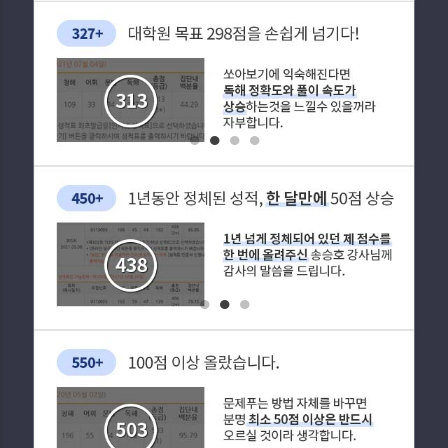
1
2
3
4
1
2
3