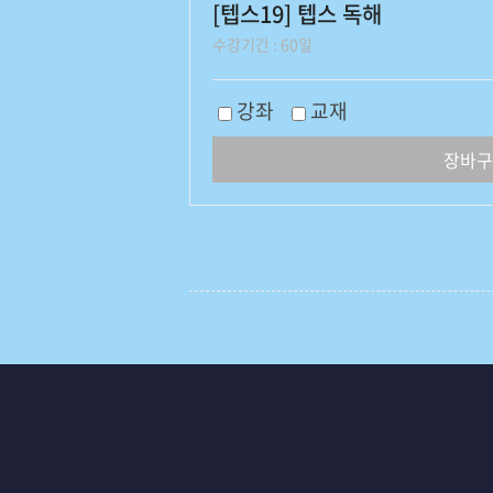
[텝스19] 텝스 독해
수강기간 : 60일
강좌
교재
장바구