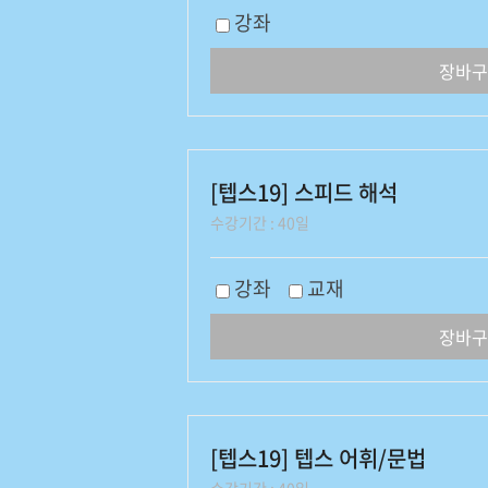
강좌
장바구
[텝스19] 스피드 해석
수강기간 : 40일
강좌
교재
장바구
[텝스19] 텝스 어휘/문법