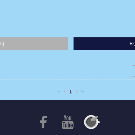
니
바
1