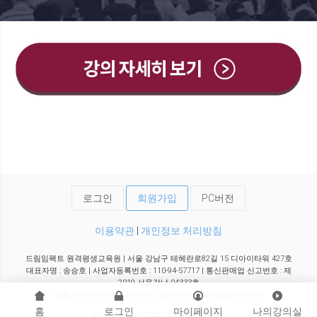
로그인
회원가입
PC버전
이용약관
|
개인정보 처리방침
드림임팩트 원격평생교육원 | 서울 강남구 테헤란로82길 15 디아이타워 427호
대표자명 : 송승호 | 사업자등록번호 : 110-94-57717 | 통신판매업 신고번호 : 제
2019-서울강남-04333호
전화 070-8879-1919 | e-MAIL : teps19revolution@gmail.com
홈
로그인
마이페이지
나의강의실
© 2026. All RIGHT RESERVED.