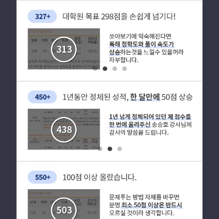
1
2
3
4
1
2
3