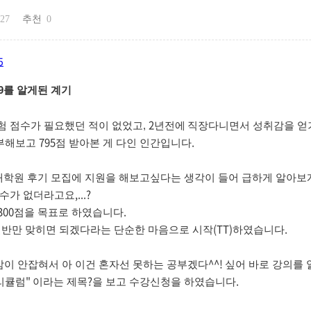
 27
추천
0
5
를 알게된 계기
9
2
험 점수가 필요했던 적이 없었고,
년전에
직장다니면서 성취감을 얻
795
.
공부해보고
점 받아본 게 다인 인간입니다
대학원 후기 모집에 지원을 해보고싶다는 생각이 들어 급하게 알아
,...?
 수가 없더라고요
300
.
점을 목표로 하였습니다
(TT)
.
절반만 맞히면 되겠다라는 단순한 마음으로 시작
하였습니다
^^!
감이 안잡혀서 아 이건 혼자선 못하는 공부겠다
싶어 바로 강의를 
"
?
.
리큘럼
이라는 제목
을 보고 수강신청을 하였습니다