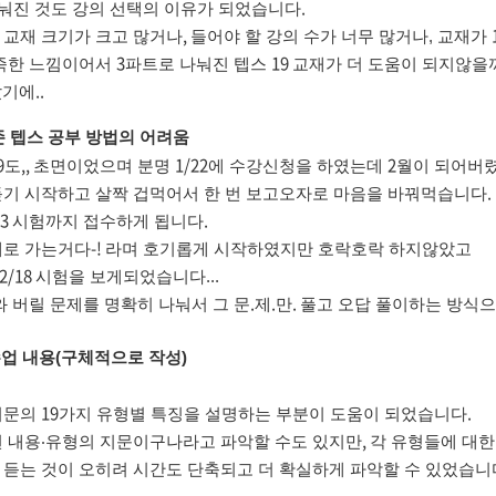
.
눠진 것도 강의 선택의 이유가 되었습니다
,
 교재 크기가 크고 많거나
들어야 할 강의 수가 너무 많거나, 교재가
3
19
부족한 느낌이어서
파트로 나눠진 텝스
교재가 더 도움이 되지않을
..
았기에
 텝스 공부 방법의 어려움
9
,,
1/22
2
도
초면이었으며 분명
에 수강신청을 하였는데
월이 되어버
.
듣기 시작하고 살짝 겁먹어서 한 번 보고오자로 마음을 바꿔먹습니다
23
.
시험까지 접수하게 됩니다
-!
로 가는거다
라며 호기롭게 시작하였지만 호락호락 하지않았고
2/18
시험을 보게되었습니다...
.
.
.
와 버릴 문제를 명확히 나눠서 그 문
제
만
풀고 오답 풀이하는 방식
업 내용
구체적으로 작성
(
)
19
.
지문의
가지 유형별 특징을 설명하는 부분이 도움이 되었습니다
,
런 내용‧유형의 지문이구나라고 파악할 수도 있지만
각 유형들에 대한
 듣는 것이 오히려 시간도 단축되고 더 확실하게 파악할 수 있었습니