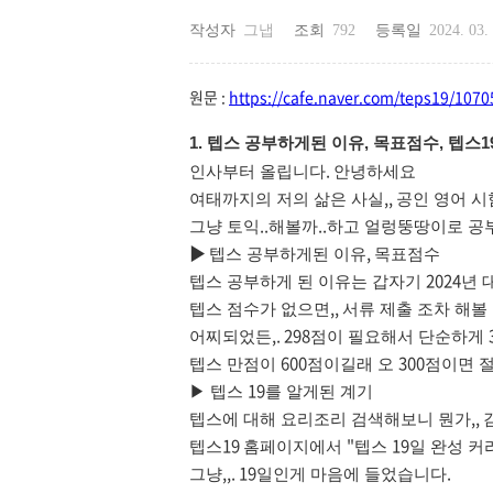
작성자
그냅
조회
792
등록일
2024. 03.
원문 :
https://cafe.naver.com/teps19/1070
텝스 공부하게된 이유
목표점수
텝스
1.
,
,
1
.
인사부터 올립니다
안녕하세요
,,
여태까지의 저의 삶은 사실
공인 영어 시
..
..
그냥 토익
해볼까
하고 얼렁뚱땅이로 
▶
,
텝스 공부하게된 이유
목표점수
2024
텝스 공부하게 된 이유는 갑자기
년 
,,
텝스 점수가 없으면
서류 제출 조차 해볼
,. 298
어찌되었든
점이 필요해서 단순하게
600
300
텝스 만점이
점이길래 오
점이면 
19
▶ 텝스
를 알게된 계기
,,
텝스에 대해 요리조리 검색해보니 뭔가
19
"
19
텝스
홈페이지에서
텝스
일 완성 커
,,. 19
.
그냥
일인게 마음에 들었습니다