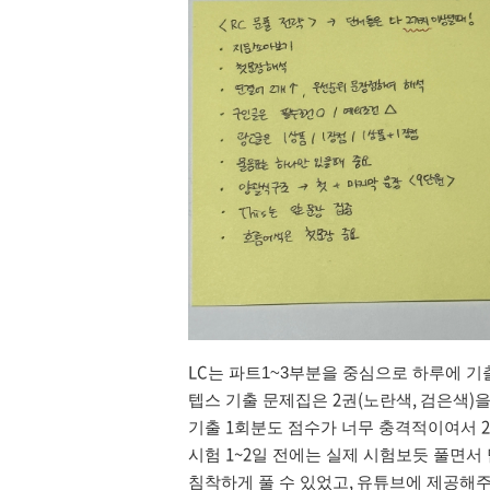
LC
는 파트1~3부분을 중심으로 하루에 기
2
(
,
)
텝스 기출 문제집은
권
노란색
검은색
을
1
2
기출
회분도 점수가 너무 충격적이여서
1~2
시험
일 전에는 실제 시험보듯 풀면서
,
침착하게 풀 수 있었고
유튜브에 제공해주