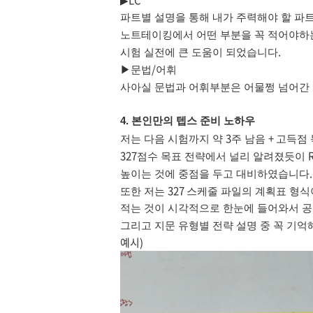
LC
▶
파트별 설명을 통해 내가 주력해야 할 파
노트테이킹에서 어떤 부분을 꼭 적어야하
.
시험 실전에 큰 도움이 되었습니다
/
▶문법
어휘
사아실 문법과 어휘부분은 어물쩡 넘어간
본인만의 텝스 준비 노하우
4.
3
+
저는 다음 시험까지 약
주 남음
고득점 
327
점수 목표 전략에서 널리 알려졌듯이
.
높이는 것에 중점을 두고 대비하였습니다
327
또한 저는
스케줄 파일의 계획표 형식
적는 것이 시각적으로 한눈에 들어와서 공
그리고 지문 유형별 전략 설명 중 꼭 기
예시)