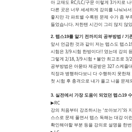
RC/LC/
3
아 교재도
구문 이렇게
가지로 나
다른 곳은 너무 세세하게 강의를 나눠놔서
좋지만 각 파트별 수록된 문제 수가 좀 
.
들었습니다
저한텐 시간이 그리 많지 않
텝스
를 알기 전까지의 공부방법
기존
2.
19
/
1
앞서 언급한 것과 같이 저는 텝스도 텝스
3/9
!!
시험은
시험 한방이다
였는데 강의 
2/18, 3/9
+
3/
그렇게
시험
불안 최고조로
327
공부방법은 아묻따 제공받은
스케줄대
직장과 병행하다보니 다 수행하지 못한채
첫 시험 후 충격으로 내가 풀고 나올 문제
실전에서 가장 도움이 되었던 텝스
수
3.
19
RC
▶
‘
’
강의 처음부터 강조하시는
쏘아보기
와 
스스로 문제 풀면서 텝스 독해는 대강 이
확인해야할 부분 등을 강의로 설명을 한번