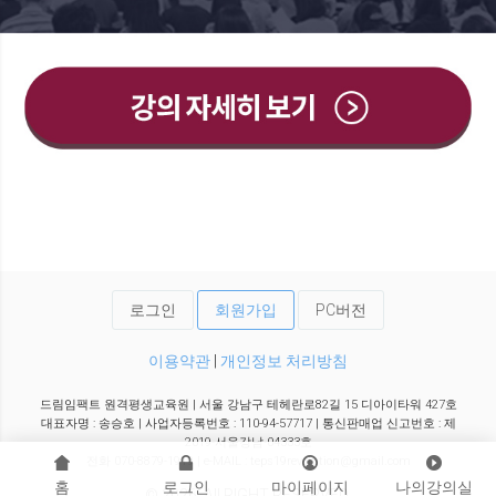
로그인
회원가입
PC버전
이용약관
|
개인정보 처리방침
드림임팩트 원격평생교육원 | 서울 강남구 테헤란로82길 15 디아이타워 427호
대표자명 : 송승호 | 사업자등록번호 : 110-94-57717 | 통신판매업 신고번호 : 제
2019-서울강남-04333호
전화 070-8879-1919 | e-MAIL : teps19revolution@gmail.com
홈
로그인
마이페이지
나의강의실
© 2026. All RIGHT RESERVED.