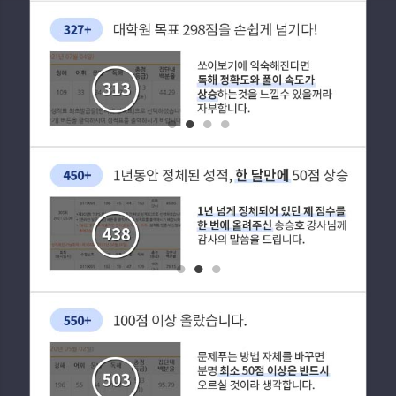
1
2
3
4
1
2
3