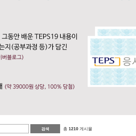
총
1210
게시물