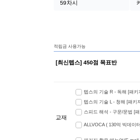
59
차시
적립금 사용가능
[최신텝스] 450점 목표반
텝스의 기술 R - 독해 [패키
텝스의 기술 L - 청해 [패키지
스피드 해석 - 구문/문법 [패
교재
ALLVOCA ( 130억 빅데이