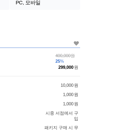
PC, 모바일
가
400,000
원
격
25
%
할
299,000
원
인
가
10,000
원
1,000
원
1,000
원
시중 서점에서 구
입
패키지 구매 시 무