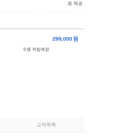
료 제공
299,000
원
0
원 적립예정
교재목록