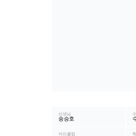
강
좌
정
선생님
송승호
보
커리큘럼