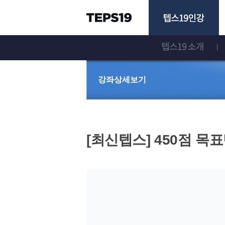
강
강좌상세보기
좌
상
세
[최신텝스] 450점 목
보
기