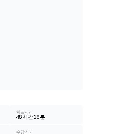
학습시간
48
시간
18
분
수강기기