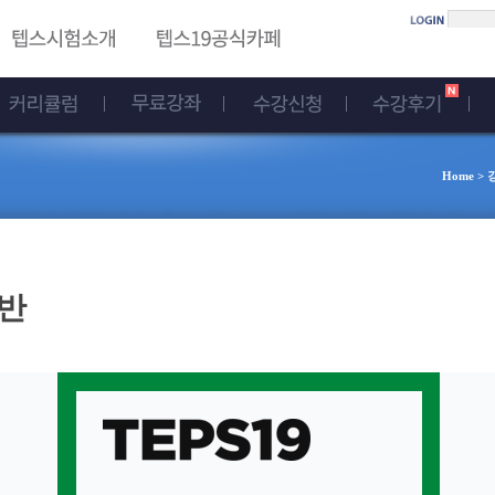
Home 
표반