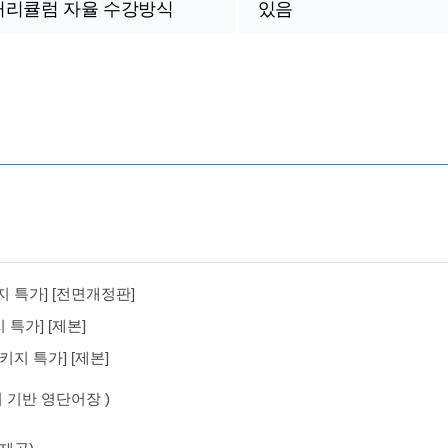
커리큘럼 자율 수강방식
있음
지 특가] [전면개정판]
 특가] [제본]
키지 특가] [제본]
터 기반 영단어장 )